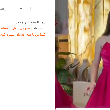
+
-
إضا
رمز المنتج:
غير محدد
التصنيفات:
تسوقي الوان الفساتي
فساتين ناعمة
,
فستان سهرة فو