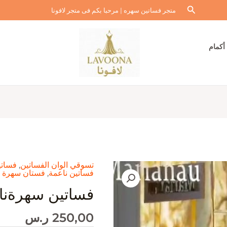
البحث
متجر فساتين سهره | مرحبا بكم فى متجر لافونا
أكمام
تسوقي الوان الفساتين
,
فساتي
فساتين ناعمة
,
فستان سهرة 
فساتين سهرةنا
250,00
ر.س