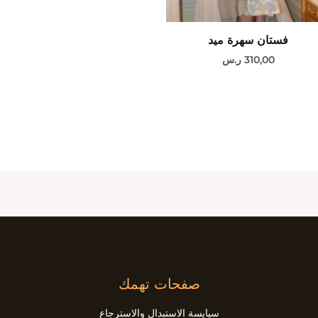
فستان سهرة ميد
310,00
ر.س
صفحات تهمك
سيايسة الاستبدال والاسترجاع