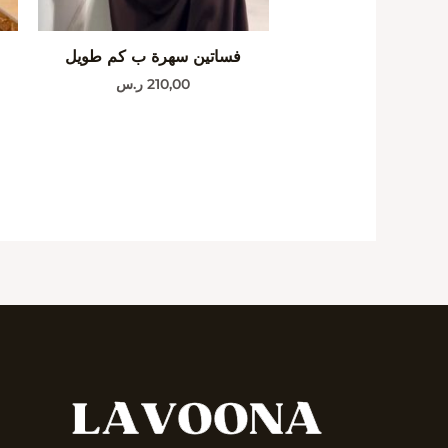
فساتين سهرة ب كم طويل
210,00
ر.س