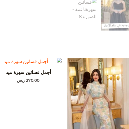
أجمل فساتين سهرة ميد
270,00
ر.س