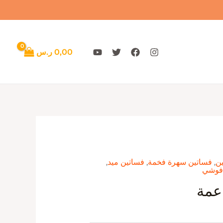
0,00
ر.س
ن
,
فساتين سهرة فخمة
,
فساتين ميد
,
فوشي
عمة