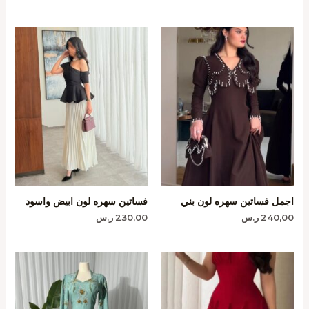
اجمل فساتين سهره لون بني
فساتين سهره لون ابيض واسود
240,00
ر.س
230,00
ر.س