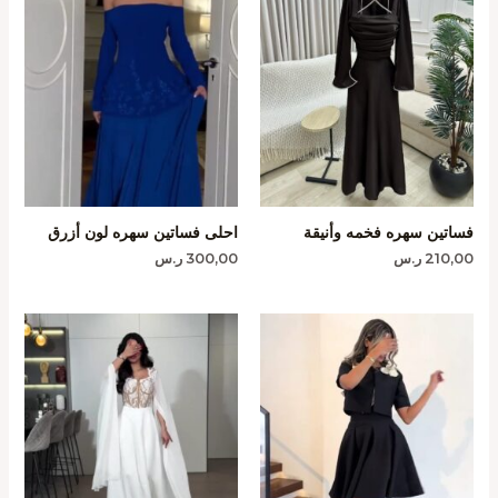
فساتين سهره فخمه وأنيقة
احلى فساتين سهره لون أزرق
210,00
ر.س
300,00
ر.س