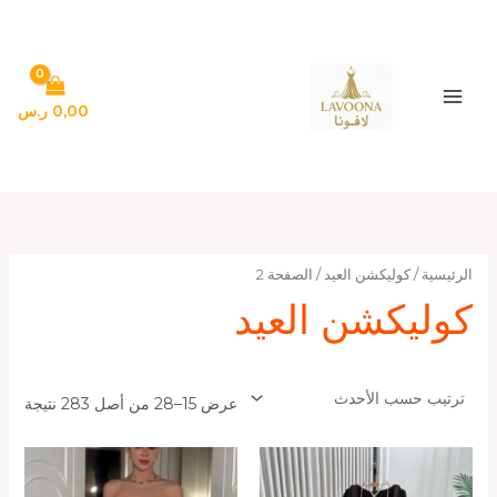
تم
خطي
الفر
لى
حس
الأح
لمحتوى
0,00
ر.س
الرئيسية
/
كوليكشن العيد
/ الصفحة 2
كوليكشن العيد
عرض 15–28 من أصل 283 نتيجة