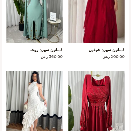
فساتين سهره شيفون
فساتين سهره روعه
200,00
ر.س
360,00
ر.س