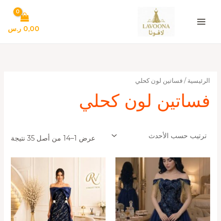
تم
خطي
الفر
لى
حس
الأح
لمحتوى
0,00
ر.س
الرئيسية
/ فساتين لون كحلي
فساتين لون كحلي
عرض 1–14 من أصل 35 نتيجة