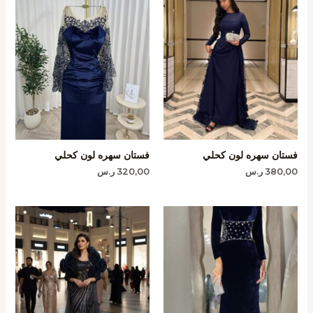
فستان سهره لون كحلي
فستان سهره لون كحلي
380,00
ر.س
320,00
ر.س