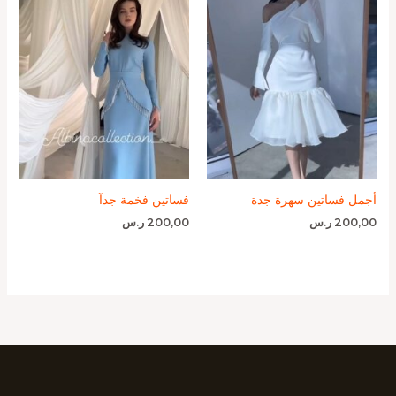
أجمل فساتين سهرة جدة
فساتين فخمة جدآ
200,00
ر.س
200,00
ر.س