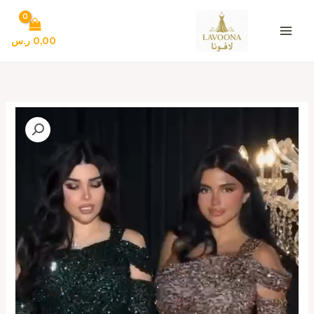
خطي
لى
لمحتوى
0,00
ر.س