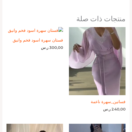
منتجات ذات صلة
فستان سهرة اسود فخم وانيق
300,00
ر.س
فساتين_سهرة ناعمة
240,00
ر.س