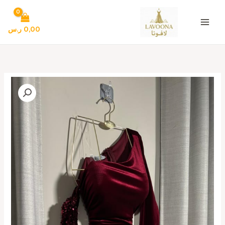
خطي
لى
لمحتوى
0,00
ر.س
كمية
فستان
سهره
لون
نبيتى