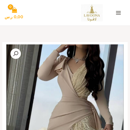
خطي
لى
لمحتوى
0,00
ر.س
كمية
فستان
سهره
لون
بيج