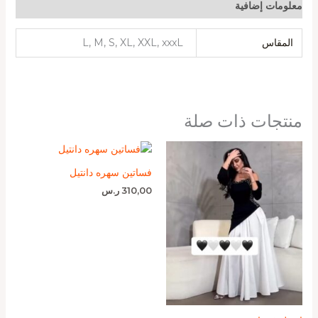
معلومات إضافية
المقاس
L, M, S, XL, XXL, xxxL
منتجات ذات صلة
فساتين سهره دانتيل
310,00
ر.س