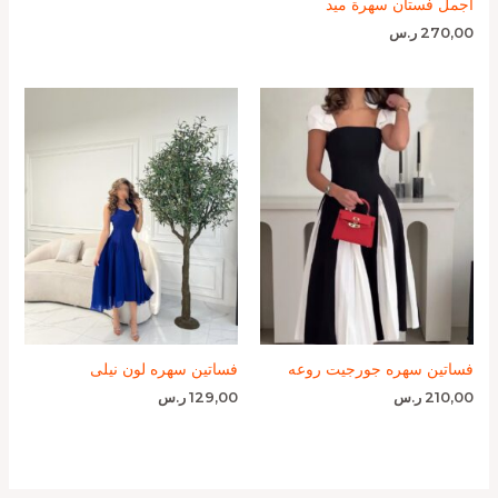
اجمل فستان سهرة ميد
270,00
ر.س
فساتين سهره جورجيت روعه
فساتين سهره لون نيلى
210,00
ر.س
129,00
ر.س