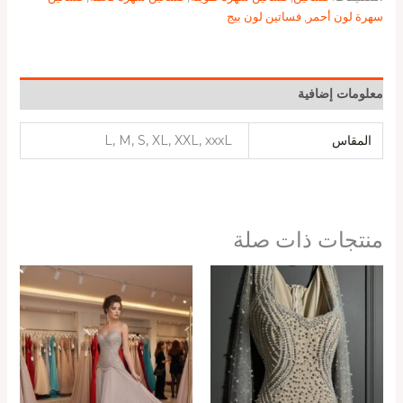
سهرة لون أحمر
,
فساتين لون بيج
معلومات إضافية
المقاس
L, M, S, XL, XXL, xxxL
منتجات ذات صلة