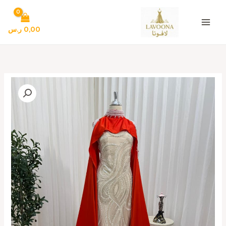
خطي
لى
لمحتوى
0,00
ر.س
كمية
فستان
سهره
لون
بيج
فى
احمر