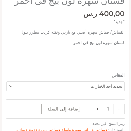
فستان سهره لون بيج فى احمر
400,00
ر.س
*جديد*
القماش/ قماش سهره أصلي مع باربي وتفته كريب مطرز بلول
فستان سهره لون بيج فى احمر
المقاس
-
+
إضافة إلى السلة
رمز المنتج:
غير محدد
التصنيفات:
فساتين
,
فساتين سهرة طويلة
,
فساتين سهرة فخمة
,
فساتين