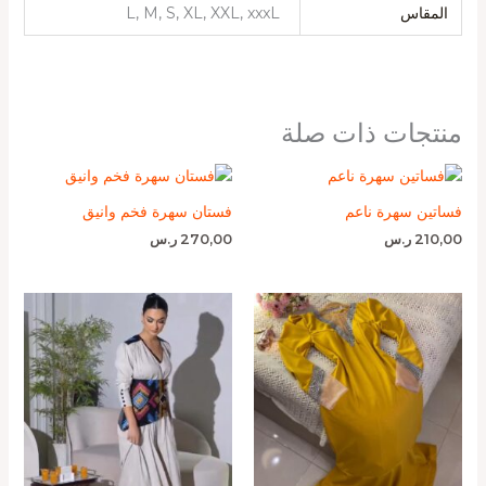
المقاس
L, M, S, XL, XXL, xxxL
منتجات ذات صلة
فساتين سهرة ناعم
فستان سهرة فخم وانيق
210,00
ر.س
270,00
ر.س