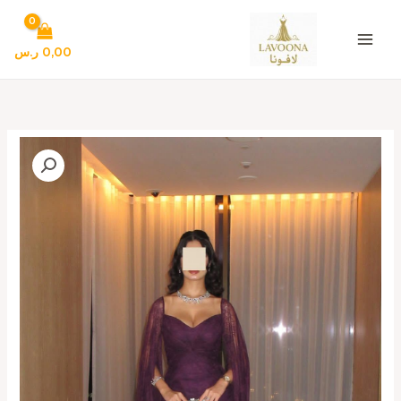
خطي
لى
لمحتوى
0,00
ر.س
كمية
فستان
سهره
لون
بنفسجي