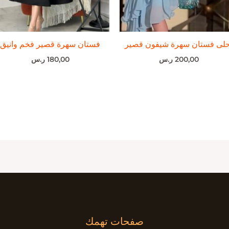
حلى فستان سهرة شيفون قصير
فستان سهرة قصير فخم وانيق
200,00
ر.س
180,00
ر.س
صفحات تهمك