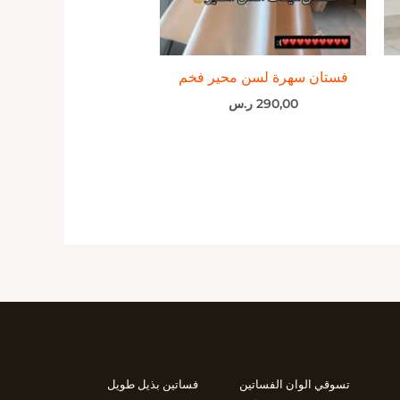
فستان سهرة لسن محير فخم
290,00
ر.س
تسوقي الوان الفساتين
فساتين بذيل طويل