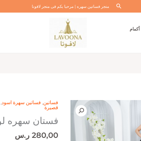
البحث
متجر فساتين سهره | مرحبا بكم فى متجر لافونا
أكمام
فساتين
,
فساتين سهرة اسود
,
قصيرة
فستان سهره لو
280,00
ر.س