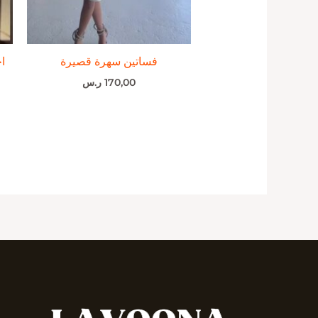
فساتين سهرة قصيرة
ا
170,00
ر.س