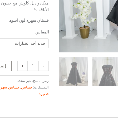
ميكادو دبل كلوش مع جيبون و
الأناقة 🪡
فستان سهره لون اسود
المقاس
+
-
إضا
رمز المنتج:
غير محدد
التصنيفات:
فساتين
,
فساتين سهرة
قصيرة