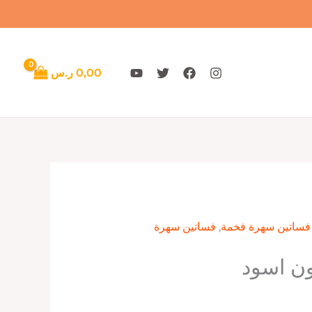
0,00
ر.س
فساتين سهرة فخمة
,
فساتين سهرة
ن اسود