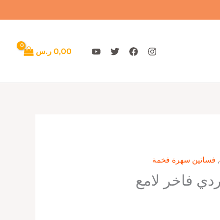
0,00
ر.س
,
فساتين سهرة فخمة
دي فاخر لامع