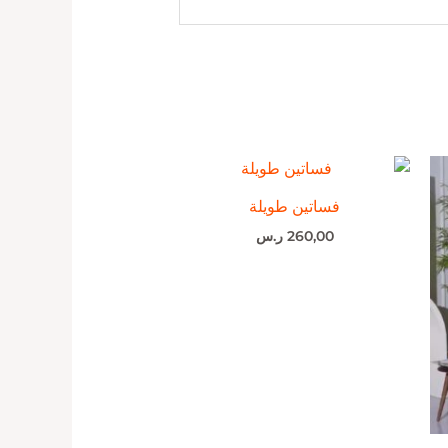
فساتين طويلة
260,00
ر.س