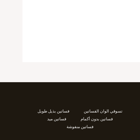
تسوقي الوان الفساتين
فساتين بذيل طويل
فساتين بدون أكمام
فساتين ميد
فساتين منفوشة