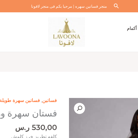
البحث
متجر فساتين سهره | مرحبا بكم فى متجر لافونا
أكمام
فساتين
,
فساتين سهرة طويلة
فستان سهرة ور
530,00
ر.س
كلفه تطريز خرز كلوش