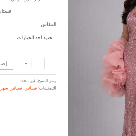
فستان
المقاس
+
-
إضا
رمز المنتج:
غير محدد
التصنيفات:
فساتين
,
فساتين سهرة