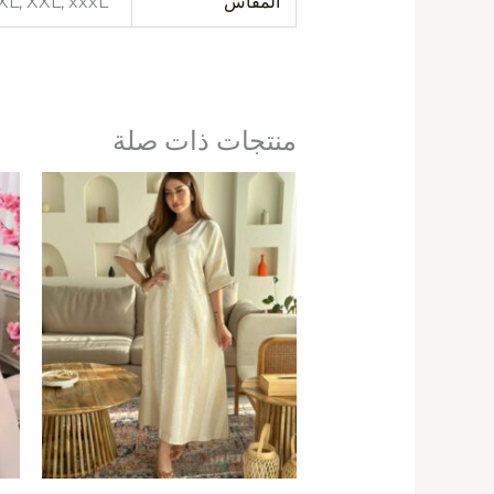
المقاس
 XL, XXL, xxxL
منتجات ذات صلة