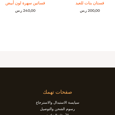
فستان بنات للعيد
فساتين سهرة لون أبيض
200,00
ر.س
240,00
ر.س
صفحات تهمك
سيايسة الاستبدال والاسترجاع
رسوم الشحن والتوصيل