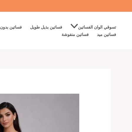
خطي
لى
لمحتوى
تسوقي الوان الفساتين
فساتين بذيل طويل
فساتين بدون 
فساتين ميد
فساتين منفوشة
كمية
فستان
سهرة
وردي
فاخر