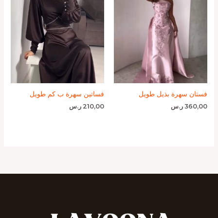
فستان سهرة بذيل طويل
فساتين سهرة ب كم طويل
360,00
ر.س
210,00
ر.س