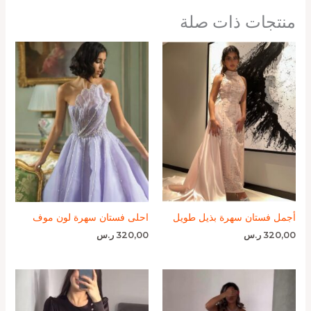
منتجات ذات صلة
أجمل فستان سهرة بذيل طويل
احلى فستان سهرة لون موف
320,00
ر.س
320,00
ر.س