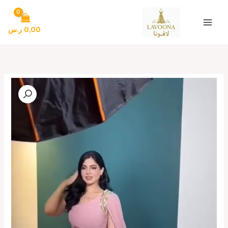
خطي
لى
لمحتوى
0,00
ر.س
كمية
فستان
سهرة
ناعم
فخم
وانيق