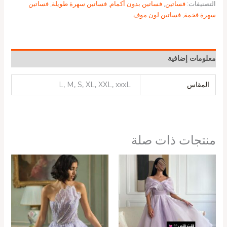
التصنيفات:
فساتين
,
فساتين بدون أكمام
,
فساتين سهرة طويلة
,
فساتين
سهرة فخمة
,
فساتين لون موف
معلومات إضافية
المقاس
L, M, S, XL, XXL, xxxL
منتجات ذات صلة