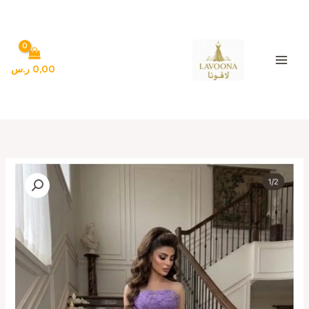
خطي
لى
لمحتوى
0,00
ر.س
كمية
فستان
سهرة
موف
فاتح
فاخر
بتصميم
ملكي
أنيق