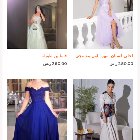
احلى فستان سهرة لون بنفسجي
فساتين طويلة
280,00
ر.س
260,00
ر.س