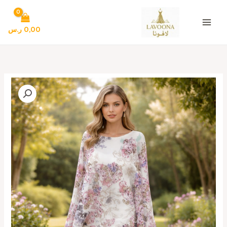
خطي
لى
لمحتوى
0,00
ر.س
كمية
فستان
سهرة
لون
ابيض
مشجر