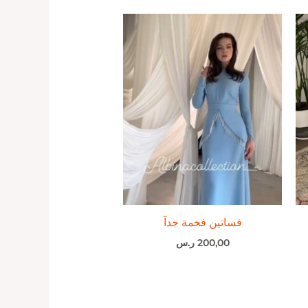
فساتين فخمة جدآ
200,00
ر.س