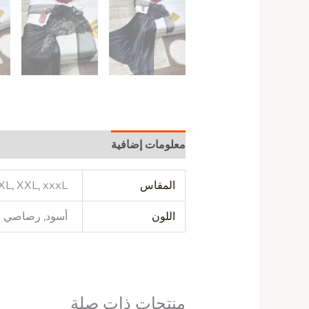
معلومات إضافية
المقاس
 XL, XXL, xxxL
اللون
أسود, رصاصي
منتجات ذات صلة