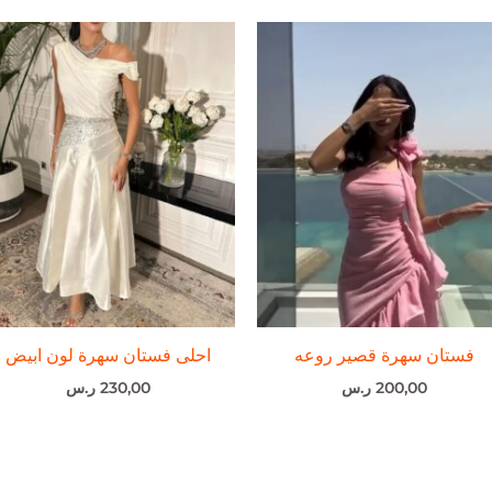
فستان سهرة قصير روعه
احلى فستان سهرة لون ابيض
200,00
ر.س
230,00
ر.س