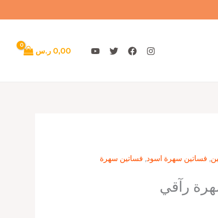
0,00
ر.س
ن
,
فساتين سهرة اسود
,
فساتين سهرة
رة رآقي