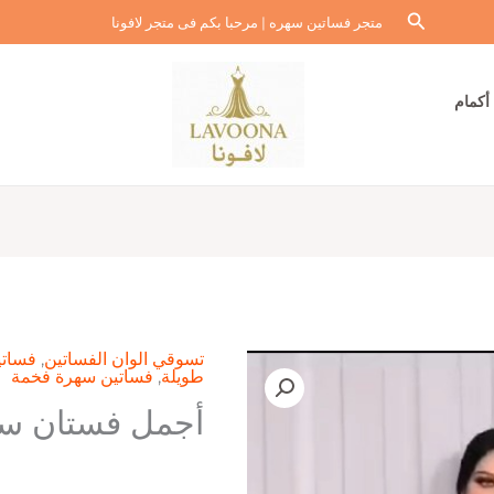
البحث
متجر فساتين سهره | مرحبا بكم فى متجر لافونا
أكمام
تسوقي الوان الفساتين
,
فساتي
طويلة
,
فساتين سهرة فخمة
أجمل فستان سه