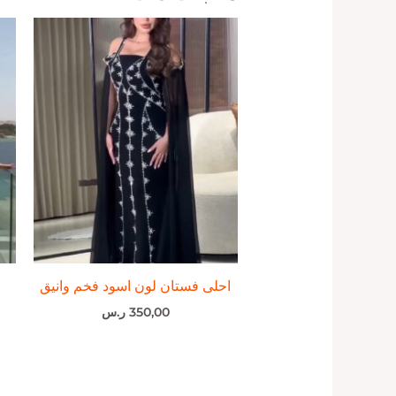
احلى فستان لون اسود فخم وانيق
350,00
ر.س