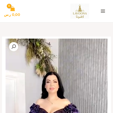
خطي
لى
لمحتوى
0,00
ر.س