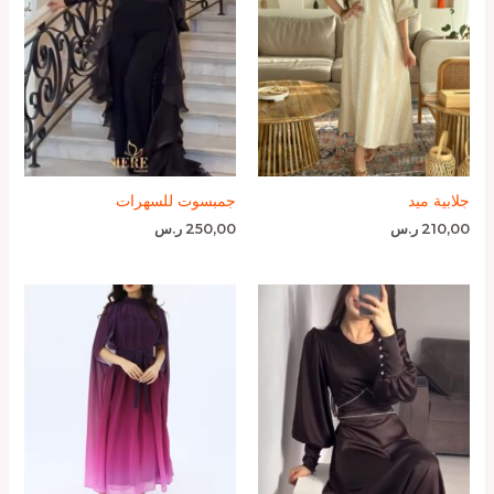
جلابية ميد
جمبسوت للسهرات
210,00
ر.س
250,00
ر.س