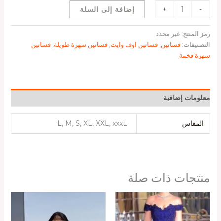
-
+
إضافة إلى السلة
رمز المنتج:
غير محدد
التصنيفات:
فساتين
,
فساتين اوف وايت
,
فساتين سهرة طويلة
,
فساتين
سهرة فخمة
معلومات إضافية
المقاس
L, M, S, XL, XXL, xxxL
منتجات ذات صلة