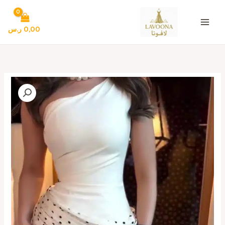
خطي
لى
لمحتوى
0,00
ر.س
كمية
فستان
سهرة
أبيض
بتصميم
كتف
واحد