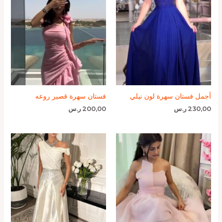
أجمل فستان سهرة لون نيلي
فستان سهرة قصير روعه
230,00
ر.س
200,00
ر.س