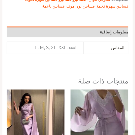
فساتين سهرة فخمة
,
فساتين لون موف
,
فساتين ناعمة
معلومات إضافية
المقاس
L, M, S, XL, XXL, xxxL
منتجات ذات صلة