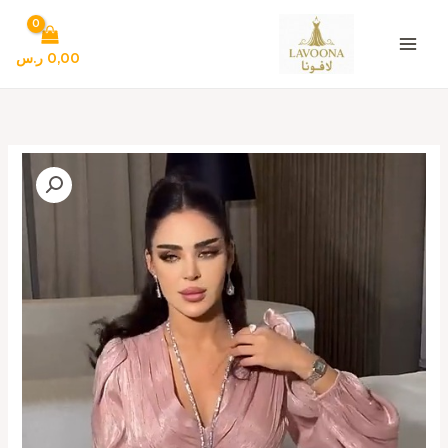
خطي
لى
لمحتوى
0,00
ر.س