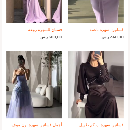
فساتين_سهرة ناعمة
فستان للسهرة روعه
240,00
ر.س
300,00
ر.س
فساتين سهرة ب كم طويل
أجمل فساتين سهرة لون موف