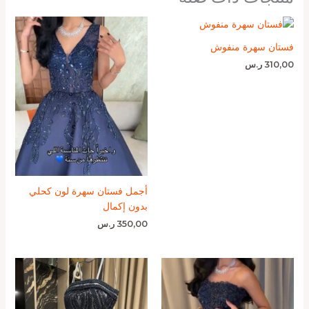
فستان سهرة منفوش
310,00
ر.س
أجمل فستان سهرة لون كحلي
بدون إكمال
350,00
ر.س