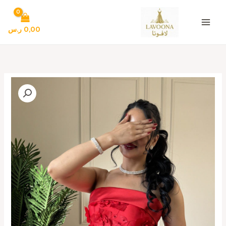
خطي
لى
لمحتوى
0,00
ر.س