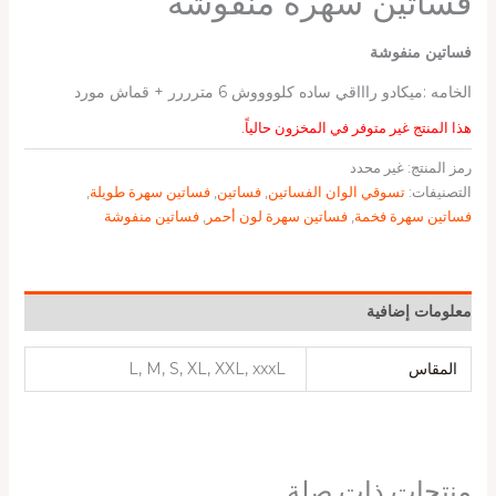
فساتين سهرة منفوشة
فساتين منفوشة
الخامه :ميكادو راااقي ساده كلووووش 6 مترررر + قماش مورد
هذا المنتج غير متوفر في المخزون حالياً.
رمز المنتج:
غير محدد
التصنيفات:
تسوقي الوان الفساتين
,
فساتين
,
فساتين سهرة طويلة
,
فساتين سهرة فخمة
,
فساتين سهرة لون أحمر
,
فساتين منفوشة
معلومات إضافية
المقاس
L, M, S, XL, XXL, xxxL
منتجات ذات صلة