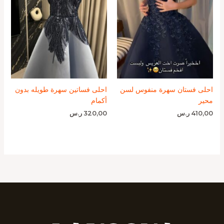
احلى فستان سهرة منفوس لسن
احلى فساتين سهرة طويله بدون
محير
أكمام
410,00
ر.س
320,00
ر.س