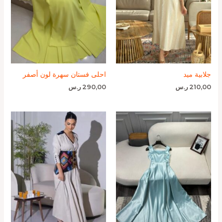
جلابية ميد
احلى فستان سهرة لون أصفر
210,00
ر.س
290,00
ر.س