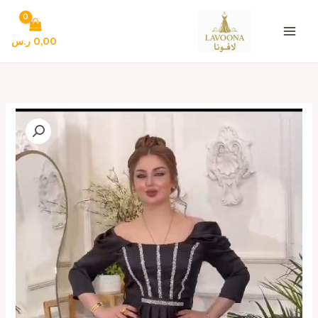
خطي
لى
لمحتوى
0,00
ر.س