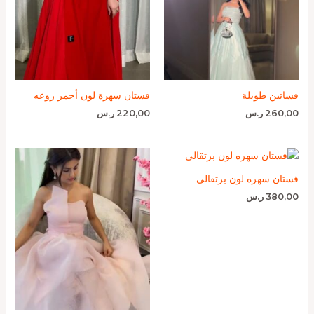
فساتين طويلة
فستان سهرة لون أحمر روعه
260,00
ر.س
220,00
ر.س
فستان سهره لون برتقالي
380,00
ر.س