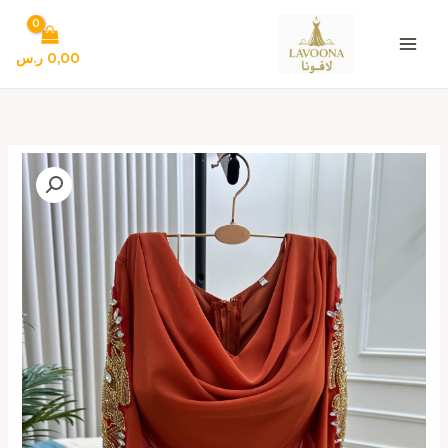
خطي
لى
لمحتوى
0,00
ر.س
كمية
فساتين
سهره
لون
برتقالي