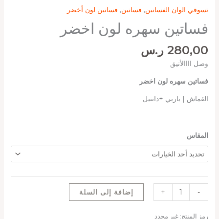
تسوقي الوان الفساتين
,
فساتين
,
فساتين لون أخضر
فساتين سهره لون اخضر
280,00
ر.س
وصل اااالأنيق
فساتين سهره لون اخضر
القماش | باربي +دانتيل
المقاس
-
+
إضافة إلى السلة
رمز المنتج:
غير محدد