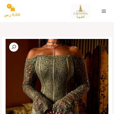
خطي
لى
لمحتوى
0,00
ر.س
كمية
فساتين
سهره
لون
اخضر