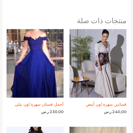
منتجات ذات صلة
فساتين سهرة لون أبيض
أجمل فستان سهرة لون نيلي
240,00
ر.س
230,00
ر.س