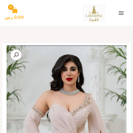
خطي
لى
لمحتوى
0,00
ر.س
كمية
فساتين
سهره
فخمه
وأنيقة