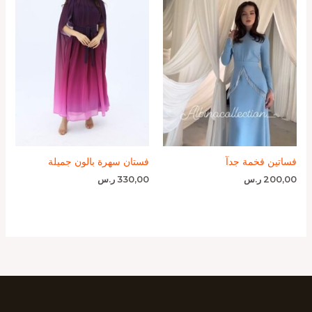
فساتين فخمة جدآ
فستان سهرة بالون جميلة
200,00
ر.س
330,00
ر.س