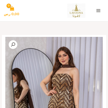
خطي
لى
لمحتوى
0,00
ر.س
كمية
فساتين
سهره
بالوان
جميله