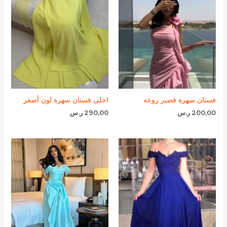
فستان سهرة قصير روعه
احلى فستان سهرة لون أصفر
200,00
ر.س
290,00
ر.س