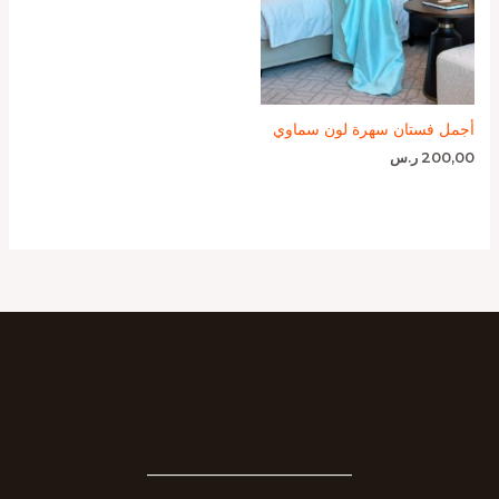
أجمل فستان سهرة لون سماوي
200,00
ر.س
_______________________