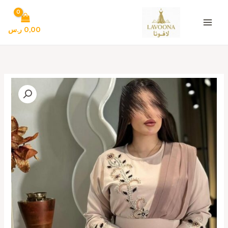
خطي
لى
لمحتوى
0,00
ر.س
كمية
فساتين
سهره
انيقه
جدا