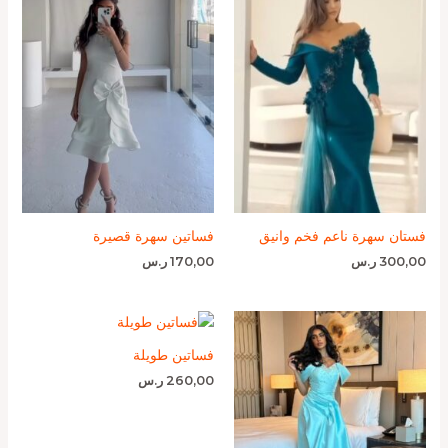
فستان سهرة ناعم فخم وانيق
فساتين سهرة قصيرة
300,00
ر.س
170,00
ر.س
فساتين طويلة
260,00
ر.س