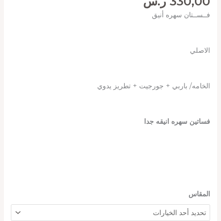
330,00
ر.س
فــســتان سهره أنيق
الاصلي
الخامه/ باربي + جورجيت + تطريز يدوي
فساتين سهره انيقه جدا
المقاس