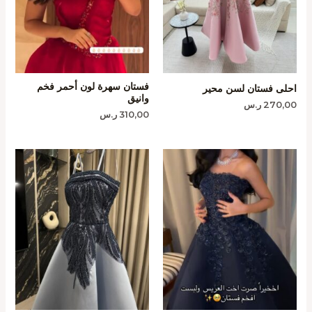
فستان سهرة لون أحمر فخم
احلى فستان لسن محير
وانيق
270,00
ر.س
310,00
ر.س