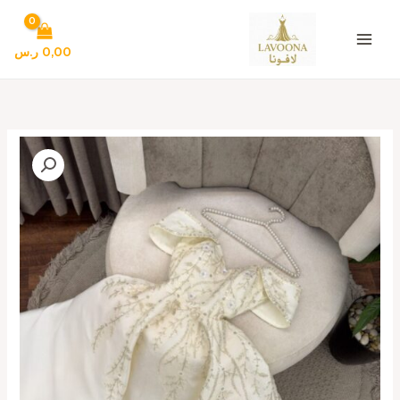
خطي
لى
لمحتوى
0,00
ر.س