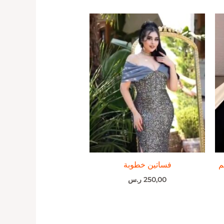
م
فساتين خطوبة
250,00
ر.س