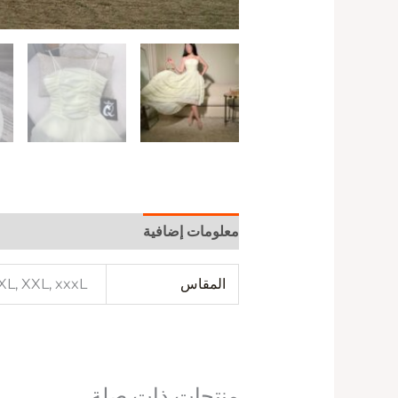
معلومات إضافية
المقاس
 XL, XXL, xxxL
منتجات ذات صلة