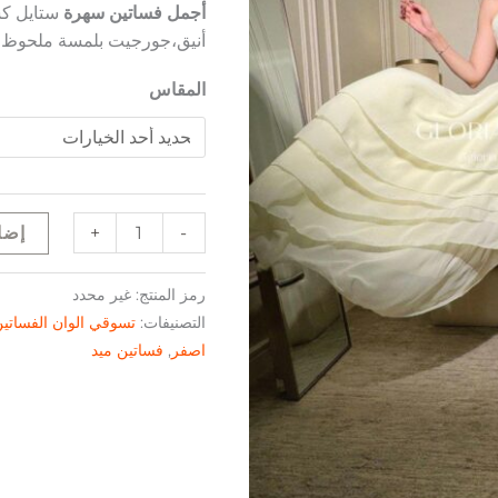
أجمل فساتين سهرة
ستايل ك
أنيق،جورجيت بلمسة ملحوظ 
المقاس
+
-
إضا
رمز المنتج:
غير محدد
التصنيفات:
تسوقي الوان الفساتي
اصفر
,
فساتين ميد