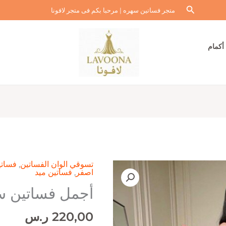
البحث
متجر فساتين سهره | مرحبا بكم فى متجر لافونا
أكمام
تسوقي الوان الفساتين
,
فساتي
اصفر
,
فساتين ميد
أجمل فساتين 
220,00
ر.س