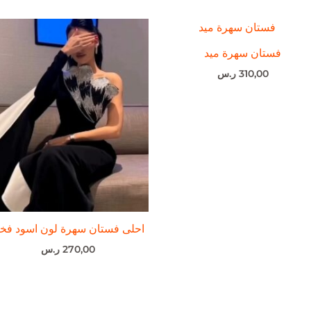
فستان سهرة ميد
310,00
ر.س
احلى فستان سهرة لون اسود فخ
270,00
ر.س