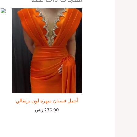
أجمل فستان سهرة لون برتقالي
270,00
ر.س