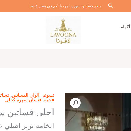
البحث
متجر فساتين سهره | مرحبا بكم فى متجر لافونا
أكمام
تسوقي الوان الفساتين
,
فساتي
فخمة
,
فستان سهرة كحلى
احلى فساتين س
الخامه ترتر اصلي ع