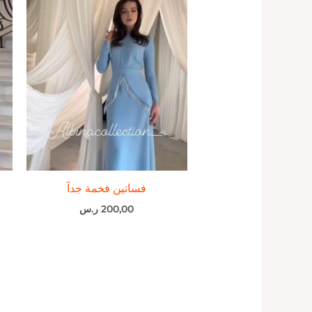
فساتين فخمة جدآ
200,00
ر.س