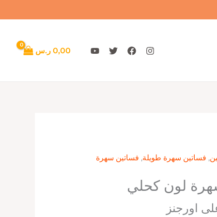
0,00
ر.س
ن
,
فساتين سهرة طويلة
,
فساتين سهرة
هرة لون كحلي
لى اورجنز