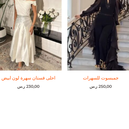
جمبسوت للسهرات
احلى فستان سهرة لون ابيض
250,00
ر.س
230,00
ر.س