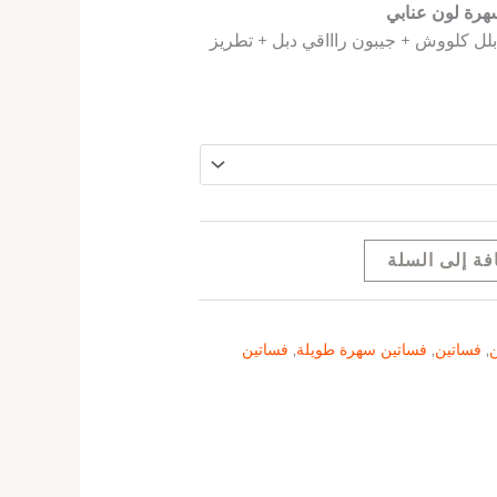
هرة لون عنابي
بلل كلووش + جيبون راااقي دبل + تطريز
فة إلى السلة
ن
,
فساتين
,
فساتين سهرة طويلة
,
فساتين