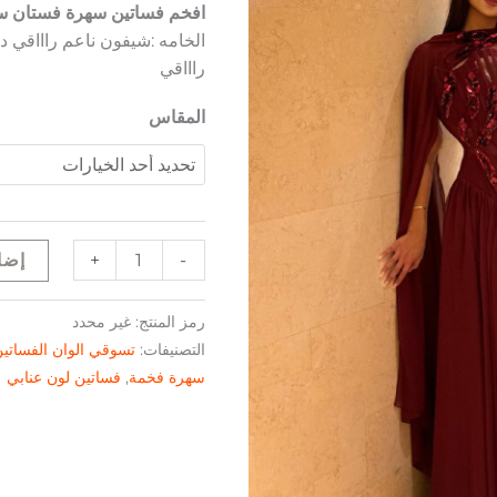
افخم فساتين سهرة فستان س
الخامه :شيفون ناعم راااقي د
راااقي
المقاس
+
-
إضا
رمز المنتج:
غير محدد
التصنيفات:
تسوقي الوان الفساتي
سهرة فخمة
,
فساتين لون عنابي