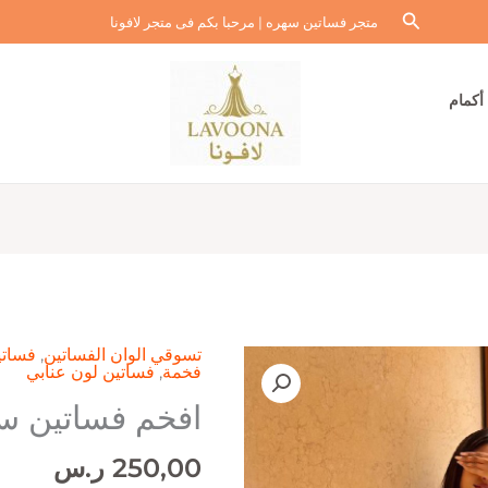
البحث
متجر فساتين سهره | مرحبا بكم فى متجر لافونا
أكمام
تسوقي الوان الفساتين
,
فساتي
فخمة
,
فساتين لون عنابي
افخم فساتين س
250,00
ر.س