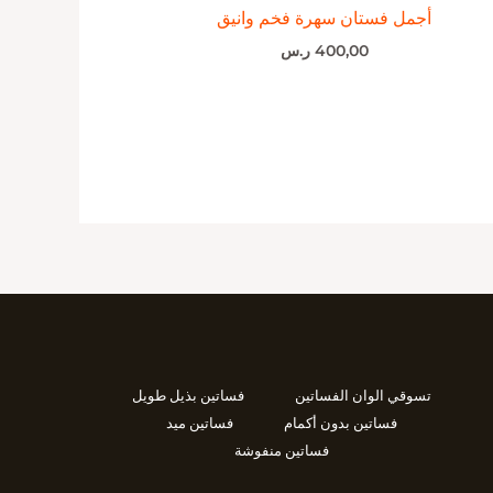
أجمل فستان سهرة فخم وانيق
400,00
ر.س
تسوقي الوان الفساتين
فساتين بذيل طويل
فساتين بدون أكمام
فساتين ميد
فساتين منفوشة