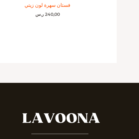
فستان سهرة لون زيتي
240,00
ر.س
_______________________