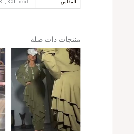
المقاس
 XL, XXL, xxxL
منتجات ذات صلة