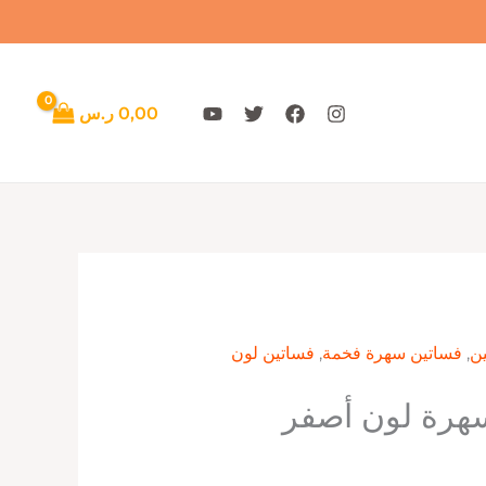
0,00
ر.س
ن
,
فساتين سهرة فخمة
,
فساتين لون
هرة لون أصفر