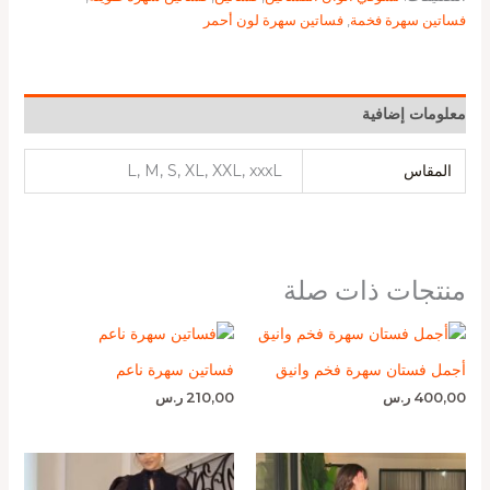
فساتين سهرة فخمة
,
فساتين سهرة لون أحمر
معلومات إضافية
المقاس
L, M, S, XL, XXL, xxxL
منتجات ذات صلة
أجمل فستان سهرة فخم وانيق
فساتين سهرة ناعم
400,00
ر.س
210,00
ر.س