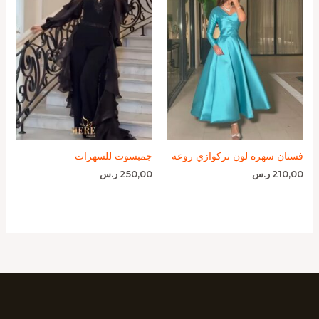
فستان سهرة لون تركوازي روعه
جمبسوت للسهرات
210,00
ر.س
250,00
ر.س