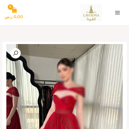
خطي
لى
لمحتوى
0,00
ر.س
كمية
احلى
فساتين
سهرة
لون
أحمر