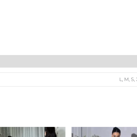
L, M, S,