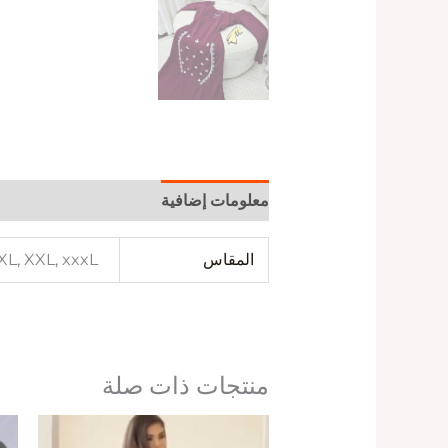
معلومات إضافية
المقاس
 XL, XXL, xxxL
منتجات ذات صلة