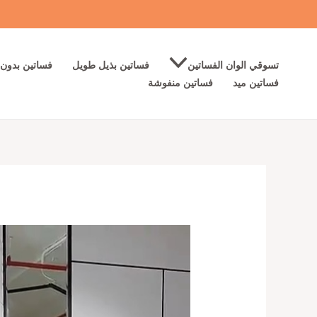
خطي
لى
لمحتوى
تسوقي الوان الفساتين
فساتين بذيل طويل
فساتين بدون 
فساتين ميد
فساتين منفوشة