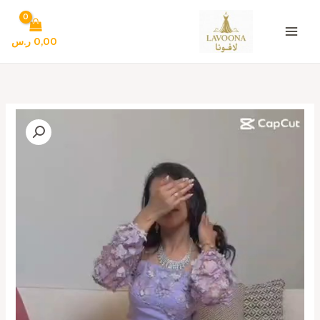
خطي
لى
لمحتوى
0,00
ر.س