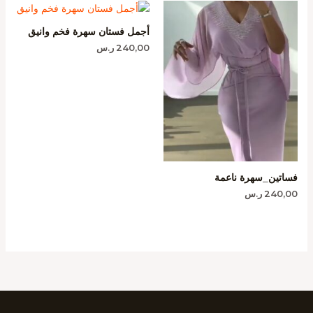
أجمل فستان سهرة فخم وانيق
240,00
ر.س
فساتين_سهرة ناعمة
240,00
ر.س