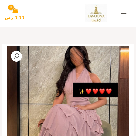
خطي
لى
لمحتوى
0,00
ر.س
كمية
أجمل
فساتين
سهرة
فخمة
وانيقه