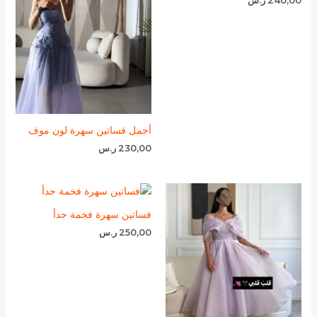
240,00
ر.س
أجمل فساتين سهرة لون موف
230,00
ر.س
فساتين سهرة فخمة جدأ
250,00
ر.س