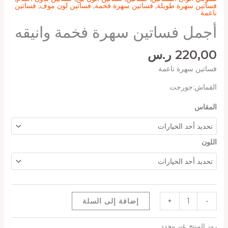
فساتين سهرة طويلة
,
فساتين سهرة فخمة
,
فساتين لون موف
,
فساتين
ناعمة
أجمل فساتين سهرة فخمة وانيقه
220,00
ر.س
فساتين سهرة ناعمة
القماش:جورجت
المقاس
اللون
-
+
إضافة إلى السلة
رمز المنتج:
غير محدد