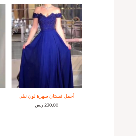
أجمل فستان سهرة لون نيلي
230,00
ر.س