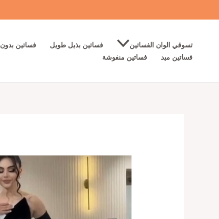
خطي
لى
لمحتوى
تسوقي الوان الفساتين
فساتين بذيل طويل
فساتين بدون 
فساتين ميد
فساتين منفوشة
كمية
آجمل
فساتين
سهرة
لون