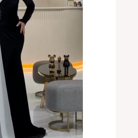
أسود
فخم
وانيق