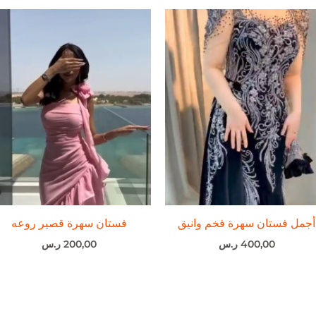
أجمل فستان سهرة فخم وانيق
فستان سهرة قصير روعه
400,00
ر.س
200,00
ر.س