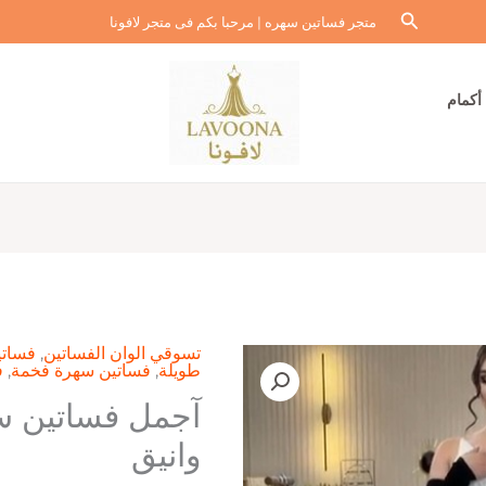
البحث
متجر فساتين سهره | مرحبا بكم فى متجر لافونا
أكمام
تسوقي الوان الفساتين
,
فساتي
طويلة
,
فساتين سهرة فخمة
,
ف
آجمل فساتين س
وانيق