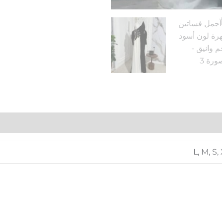
L, M, S,