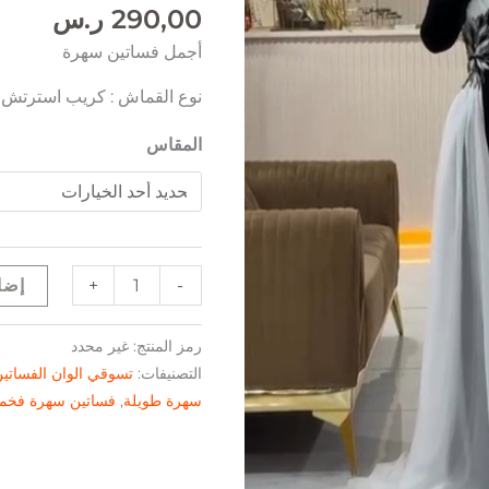
290,00
ر.س
أجمل فساتين سهرة
نوع القماش : كريب استرتش
المقاس
+
-
إضا
رمز المنتج:
غير محدد
التصنيفات:
تسوقي الوان الفساتي
سهرة طويلة
,
فساتين سهرة فخم