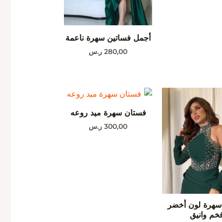
أجمل فساتين سهرة ناعمة
280,00
ر.س
فستان سهرة ميد روعه
300,00
ر.س
سهرة لون أخضر
خم وانيق