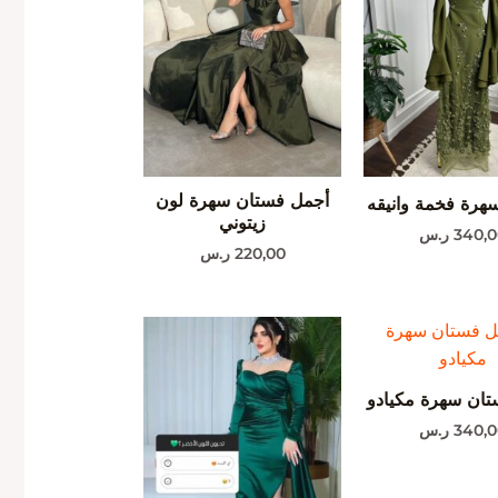
أجمل فستان سهرة لون
هرة فخمة وانيقه
زيتوني
340,
ر.س
220,00
ر.س
ان سهرة مكيادو
340,
ر.س