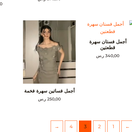
0
أجمل فستان سهرة
قطعتين
340,00
ر.س
أجمل فساتين سهرة فخمة
250,00
ر.س
←
4
3
2
1
→