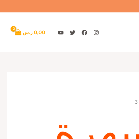
تم
الفرز
حسب
الأحدث
0,00
ر.س
هرة