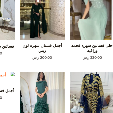
حلى فساتين سهرة فخمة
أجمل فستان سهرة لون
فساتين س
وراقية
زيتي
00
330,00
ر.س
200,00
ر.س
أجمل فست
00