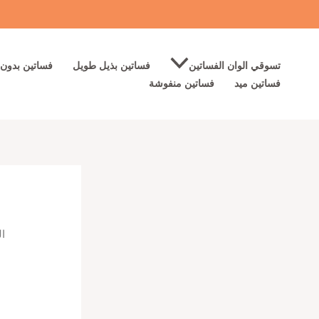
خطي
لى
لمحتوى
تسوقي الوان الفساتين
فساتين بذيل طويل
فساتين بدون 
فساتين ميد
فساتين منفوشة
ال
ف