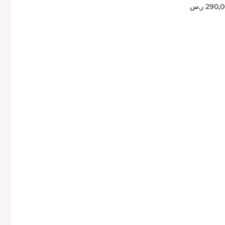
290,0
ر.س