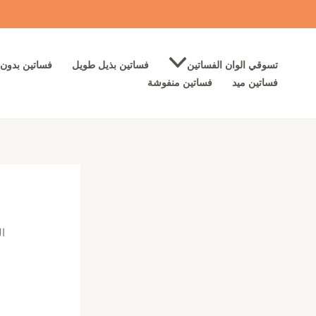
خطي
لى
لمحتوى
تسوقي الوان الفساتين
فساتين بذيل طويل
فساتين بدون 
فساتين ميد
فساتين منفوشة
ال
ف