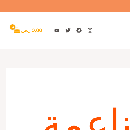
تم
الفرز
حسب
الأحدث
0,00
ر.س
اعمة