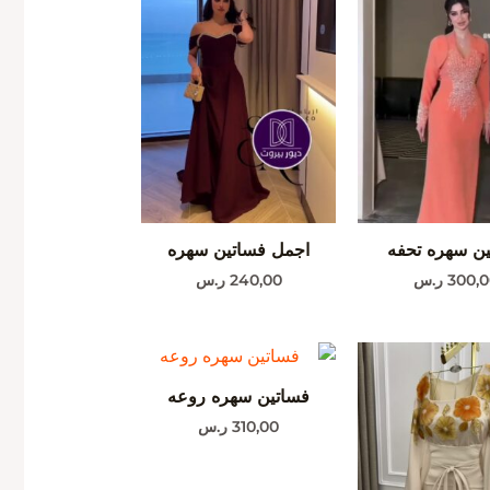
ن سهره تحفه
اجمل فساتين سهره
300,0
ر.س
240,00
ر.س
فساتين سهره روعه
310,00
ر.س