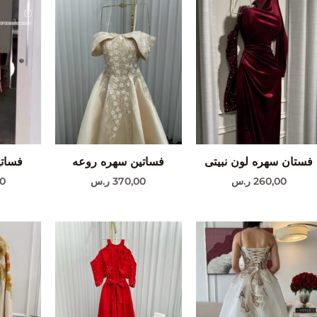
فستان سهره لون نبيتى
فساتين سهره روعه
فساتي
260,00
ر.س
370,00
ر.س
0