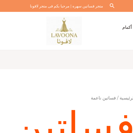
البحث
متجر فساتين سهره | مرحبا بكم فى متجر لافونا
أكمام
رئيسية
/ فساتين ناعمة
ساتين ن