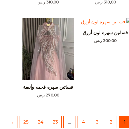
310,00
ر.س
310,00
ر.س
فساتين سهره لون أزرق
300,00
ر.س
فساتين سهره فخمه وأنيقة
270,00
ر.س
←
25
24
23
…
4
3
2
1