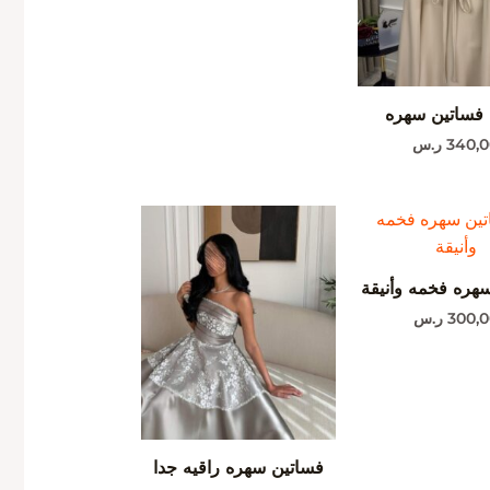
فساتين سهره
340,
ر.س
هره فخمه وأنيقة
300,0
ر.س
فساتين سهره راقيه جدا